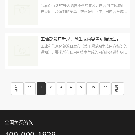
随着ChatGPT等大语言模型的普及，内容创作领域正
在经历一场深刻的变革。在建站行业中，AI内容生成能
力的提升正在重新定义网站构建的方式，传统的建站模
式面临重构挑战。最新···
工信部发布新规：AI生成内容需明确标注，建站行业迎来规范化发展
工业和信息化部近日发布《关于规范AI生成内容标识的
通知》，要求所有使用AI技术生成的内容必须进行明确
标注，以保护消费者知情权和维护市场秩序。该规定将
于2025年6月1日起···
首
1
2
3
4
5
1/5
尾
<<
>>
页
页
全国免费咨询
400-000-1828