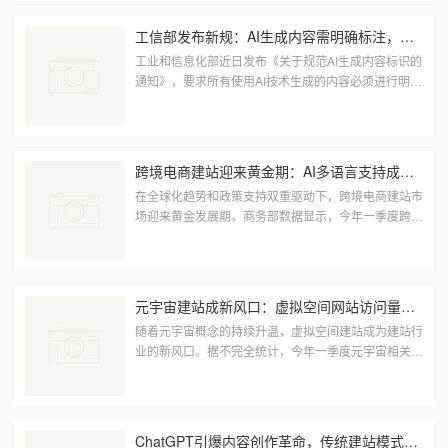
工信部发布新规：AI生成内容需明确标注，建站行业迎来规范化发展
工业和信息化部近日发布《关于规范AI生成内容标识的
通知》，要求所有使用AI技术生成的内容必须进行明确
标注，以保护消费者知情权和维护市场秩序。该规定将
于2025年6月1日起···
跨境电商建站迎来黄金期：AI多语言支持成核心竞争力
在全球化趋势和政策支持双重驱动下，跨境电商建站市
场迎来黄金发展期。商务部数据显示，今年一季度跨境
电商交易额同比增长28%，带动了多语言建站需求的
快速增长。AI多语言技···
元宇宙建站成新风口：虚拟空间网站访问量激增200%，技术标准亟待统一
随着元宇宙概念的持续升温，虚拟空间建站成为建站行
业的新风口。据不完全统计，今年一季度元宇宙相关网
站访问量同比增长了200%，VR/AR建站需求激增。目
前，多家建站服务商已···
ChatGPT引爆内容创作革命，传统建站模式面临重构挑战